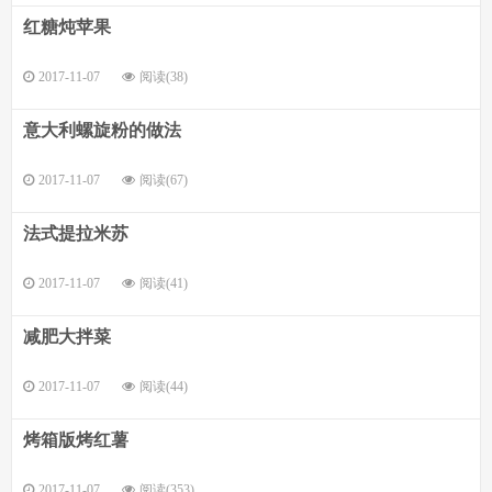
红糖炖苹果
2017-11-07
阅读(38)
意大利螺旋粉的做法
2017-11-07
阅读(67)
法式提拉米苏
2017-11-07
阅读(41)
减肥大拌菜
2017-11-07
阅读(44)
烤箱版烤红薯
2017-11-07
阅读(353)