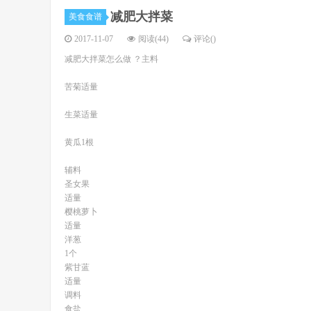
减肥大拌菜
美食食谱
2017-11-07
阅读(44)
评论(
)
减肥大拌菜怎么做 ？主料
苦菊适量
生菜适量
黄瓜1根
辅料
圣女果
适量
樱桃萝卜
适量
洋葱
1个
紫甘蓝
适量
调料
食盐