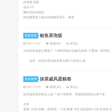
料理酒 适量
蒜头 6个
爆炒花枝的做法
把油烧烫加入备好的辣椒和蒜头，爆香
鲑鱼茶泡饭
美食食谱
2017-11-07
阅读(40)
评论(
)
日本的茶泡饭怎麼做？ ？材料和做法也极为简单~只要有一杯清茶
说来，想起吃茶泡饭是因为梅子JJ的恋人食
抹茶戚风蛋糕卷
美食食谱
2017-11-07
阅读(36)
评论(
)
抹茶戚风蛋糕卷怎么做 ？这个很简单，和戚风蛋糕做法差不多。
主料
蛋黄 120克 砂糖（蛋黄用） 15克 蜂蜜 30克 低筋面粉 65克 抹茶粉 8