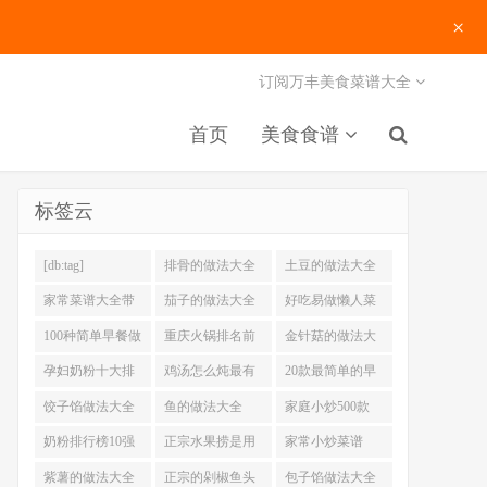
×
订阅万丰美食菜谱大全
首页
美食食谱
标签云
[db:tag]
排骨的做法大全
土豆的做法大全
家常菜谱大全带
茄子的做法大全
好吃易做懒人菜
图片
200例
100种简单早餐做
重庆火锅排名前
金针菇的做法大
法大全
十强
全
孕妇奶粉十大排
鸡汤怎么炖最有
20款最简单的早
名
营养
餐做法
饺子馅做法大全
鱼的做法大全
家庭小炒500款
奶粉排行榜10强
正宗水果捞是用
家常小炒菜谱
什么奶
1000大全
紫薯的做法大全
正宗的剁椒鱼头
包子馅做法大全