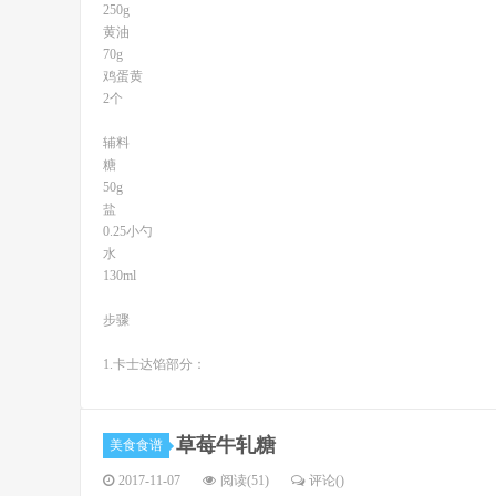
250g
黄油
70g
鸡蛋黄
2个
辅料
糖
50g
盐
0.25小勺
水
130ml
步骤
1.卡士达馅部分：
草莓牛轧糖
美食食谱
2017-11-07
阅读(51)
评论(
)