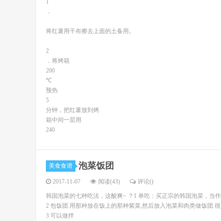
1
．
将红薯用干布擦去上面的土备用。
2
．将烤箱
200
℃
预热
5
分钟，把红薯放到烤
箱中间一层用
240
泡菜饭团
美食食谱
2017-11-07
阅读(43)
评论(
)
韩国泡菜的七种吃法，这酸爽~ ？1 单吃：买正宗的韩国泡菜，当
2 包饭团.用那种放在饭上的那种紫菜,然后放入泡菜和肉类做饭团.
3 可以做拌