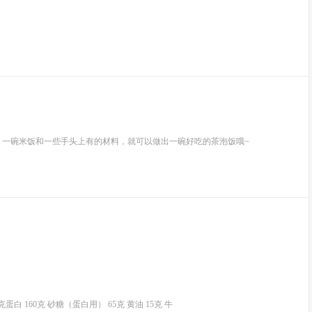
，一碗米饭和一些手头上有的材料，就可以做出一碗好吃的茶泡饭哦~
克蛋白 160克 砂糖（蛋白用） 65克 黄油 15克 牛