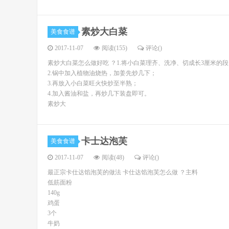
素炒大白菜
美食食谱
2017-11-07
阅读(155)
评论(
)
素炒大白菜怎么做好吃 ？1.将小白菜理齐、洗净、切成长3厘米的段
2.锅中加入植物油烧热，加姜先炒几下；
3.再放入小白菜旺火快炒至半熟；
4.加入酱油和盐，再炒几下装盘即可。
素炒大
卡士达泡芙
美食食谱
2017-11-07
阅读(48)
评论(
)
最正宗卡仕达馅泡芙的做法 卡仕达馅泡芙怎么做 ？主料
低筋面粉
140g
鸡蛋
3个
牛奶