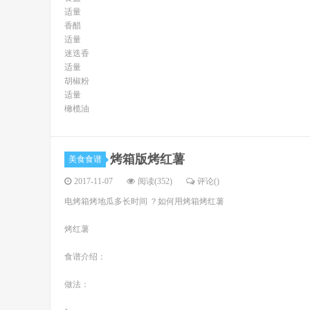
适量
香醋
适量
迷迭香
适量
胡椒粉
适量
橄榄油
烤箱版烤红薯
美食食谱
2017-11-07
阅读(352)
评论(
)
电烤箱烤地瓜多长时间 ？如何用烤箱烤红薯
烤红薯
食谱介绍：
做法：