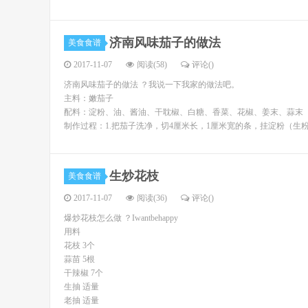
济南风味茄子的做法
美食食谱
2017-11-07
阅读(58)
评论(
)
济南风味茄子的做法 ？我说一下我家的做法吧。
主料：嫩茄子
配料：淀粉、油、酱油、干耽椒、白糖、香菜、花椒、姜末、蒜末
制作过程：1.把茄子洗净，切4厘米长，1厘米宽的条，挂淀粉（生
生炒花枝
美食食谱
2017-11-07
阅读(36)
评论(
)
爆炒花枝怎么做 ？Iwantbehappy
用料
花枝 3个
蒜苗 5根
干辣椒 7个
生抽 适量
老抽 适量