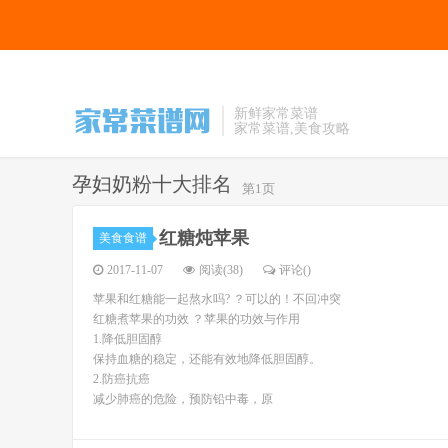
新鲜家常菜谱
家常菜谱,美食攻略
孕妇奶粉十大排名
第1页
红糖炖苹果
美食食谱
2017-11-07
阅读(38)
评论(
)
苹果和红糖能一起熬水吗? ？可以的！不回冲突
红糖煮苹果的功效 ？苹果的功效与作用
1.降低胆固醇
保持血糖的稳定，还能有效地降低胆固醇。
2.防癌抗癌
减少肺癌的危险，预防铅中毒，原