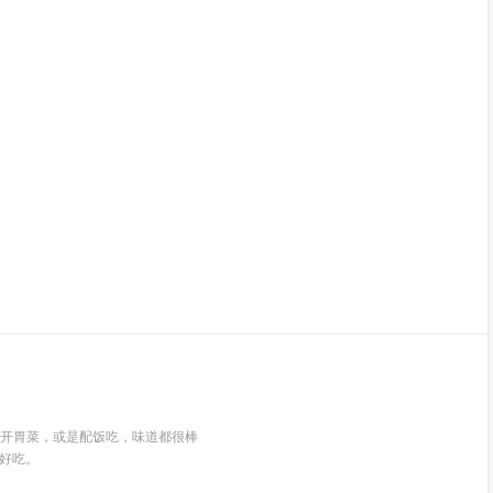
作开胃菜，或是配饭吃，味道都很棒
很好吃。