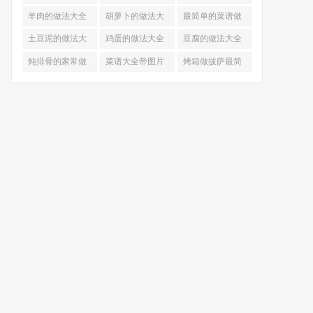
的做法
羊肉的做法大全
胡萝卜的做法大
最简单的菜谱做
全
法大全
土豆泥的做法大
鸡蛋的做法大全
豆腐的做法大全
全
炖排骨的家常做
菜谱大全带图片
烤箱做披萨最简
法
和做法
单做法