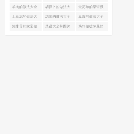
的做法
羊肉的做法大全
胡萝卜的做法大
最简单的菜谱做
全
法大全
土豆泥的做法大
鸡蛋的做法大全
豆腐的做法大全
全
炖排骨的家常做
菜谱大全带图片
烤箱做披萨最简
法
和做法
单做法