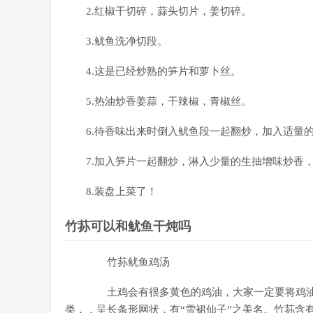
2.红椒干切碎，蒜头切片，姜切碎。
3.鱿鱼洗净切段。
4.这是已经炒熟的笋片和萝卜丝。
5.热油炒香姜蒜，干辣椒，青椒丝。
6.待香味出来时倒入鱿鱼段一起翻炒，加入适量
7.加入笋片一起翻炒，淋入少量的生抽增味炒香
8.装盘上菜了！
竹荪可以和鱿鱼干炖吗
竹荪鱿鱼鸡汤
土鸡会有很多黄色的鸡油，大家一定要将鸡油
类，，呈长条形网状，有“雪裙仙子”之美名。竹荪含