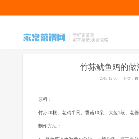
新鲜家常菜
家常菜谱,美食攻略
竹荪鱿鱼鸡的做
2019-12-06
分类：
首
原料：
竹荪20根、老鸡半只、香菇10朵、大葱1段、老
制作方法：