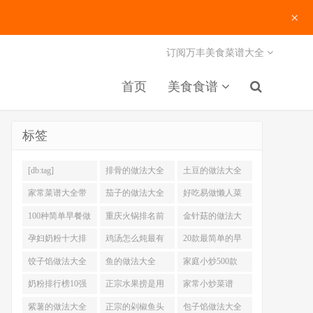
×
订阅万丰美食菜谱大全
首页
美食食谱
标签
[db:tag]
排骨的做法大全
土豆的做法大全
家常菜谱大全带
茄子的做法大全
好吃易做懒人菜
图片
200例
100种简单早餐做
重庆火锅排名前
金针菇的做法大
法大全
十强
全
孕妇奶粉十大排
鸡汤怎么炖最有
20款最简单的早
名
营养
餐做法
饺子馅做法大全
鱼的做法大全
家庭小炒500款
奶粉排行榜10强
正宗水果捞是用
家常小炒菜谱
什么奶
1000大全
紫薯的做法大全
正宗的剁椒鱼头
包子馅做法大全