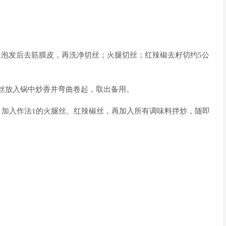
泡发后去筋膜皮，再洗净切丝；火腿切丝；红辣椒去籽切约5公
丝放入锅中炒香并弯曲卷起，取出备用。
，加入作法1的火腿丝、红辣椒丝，再加入所有调味料拌炒，随即