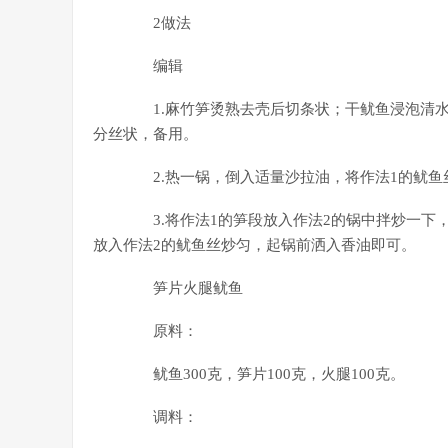
2做法
编辑
1.麻竹笋烫熟去壳后切条状；干鱿鱼浸泡清水
分丝状，备用。
2.热一锅，倒入适量沙拉油，将作法1的鱿鱼
3.将作法1的笋段放入作法2的锅中拌炒一下
放入作法2的鱿鱼丝炒匀，起锅前洒入香油即可。
笋片火腿鱿鱼
原料：
鱿鱼300克，笋片100克，火腿100克。
调料：