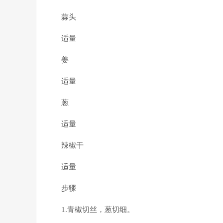
蒜头
适量
姜
适量
葱
适量
辣椒干
适量
步骤
1.青椒切丝，葱切细。