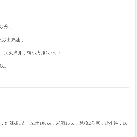
；
水分；
火炒出鸡油；
，大火煮开，转小火炖2小时；
味。
红辣椒1支，A.水100㏄，米酒15㏄，鸡粉2公克，盐少许，B.