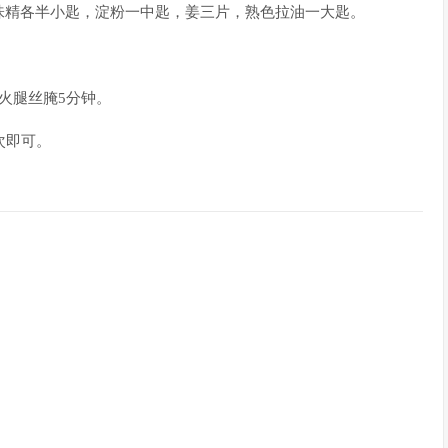
精各半小匙，淀粉一中匙，姜三片，熟色拉油一大匙。
火腿丝腌5分钟。
次即可。