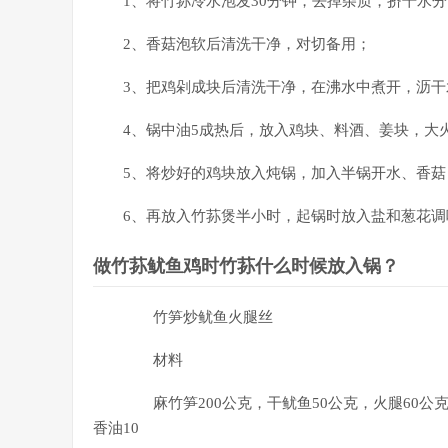
1、将竹荪冷水泡发30分钟，去掉杂质，挤干水分
2、香菇泡软后清洗干净，对切备用；
3、把鸡剁成块后清洗干净，在沸水中煮开，沥干
4、锅中油5成热后，放入鸡块、料酒、姜块，大
5、将炒好的鸡块放入炖锅，加入半锅开水、香菇
6、再放入竹荪煲半小时，起锅时放入盐和葱花调
做竹荪鱿鱼鸡时竹荪什么时候放入锅？
竹笋炒鱿鱼火腿丝
材料
麻竹笋200公克，干鱿鱼50公克，火腿60公克，
香油10