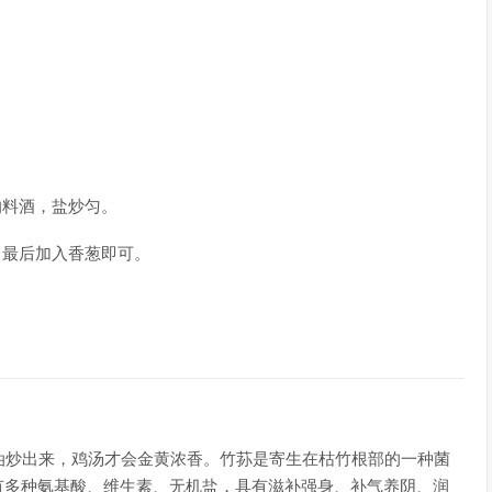
的料酒，盐炒匀。
，最后加入香葱即可。
炒出来，鸡汤才会金黄浓香。竹荪是寄生在枯竹根部的一种菌
有多种氨基酸、维生素、无机盐，具有滋补强身、补气养阴、润