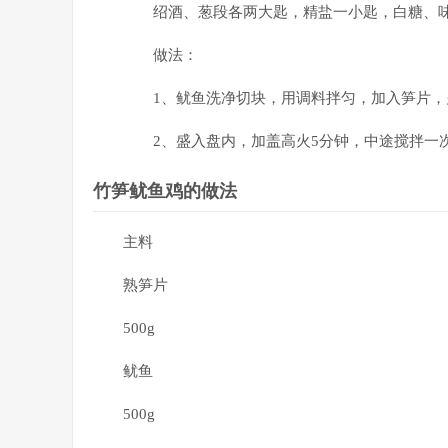
绍酒、葱段各两大匙，精盐一小匙，白糖、味
做法：
1、鱿鱼洗净切块，用调料拌匀，加入笋片，
2、盛入盘内，加盖高火5分钟，中途搅拌一
竹笋鱿鱼鸡的做法
主料
熟笋片
500g
鱿鱼
500g