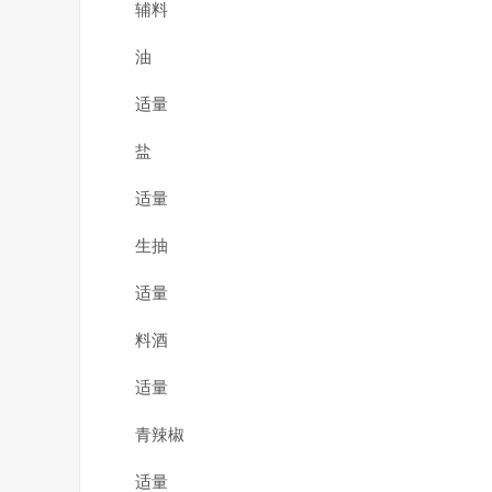
辅料
油
适量
盐
适量
生抽
适量
料酒
适量
青辣椒
适量