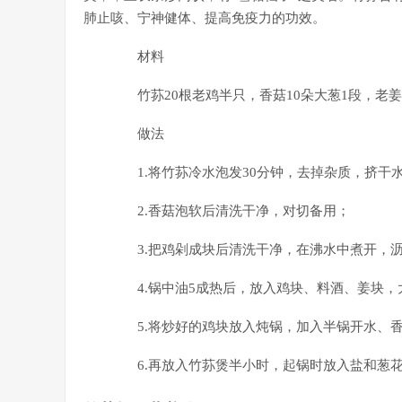
肺止咳、宁神健体、提高免疫力的功效。
材料
竹荪20根老鸡半只，香菇10朵大葱1段，老姜
做法
1.将竹荪冷水泡发30分钟，去掉杂质，挤干
2.香菇泡软后清洗干净，对切备用；
3.把鸡剁成块后清洗干净，在沸水中煮开，
4.锅中油5成热后，放入鸡块、料酒、姜块，
5.将炒好的鸡块放入炖锅，加入半锅开水、香
6.再放入竹荪煲半小时，起锅时放入盐和葱