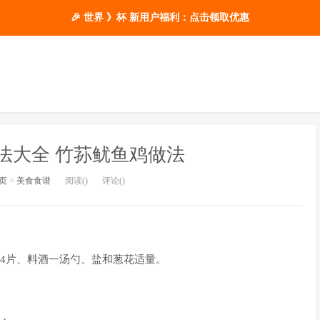
🎉 世界 》杯 新用户福利：点击领取优惠
法大全 竹荪鱿鱼鸡做法
页
>
美食食谱
阅读(
)
评论(
)
姜4片、料酒一汤勺、盐和葱花适量。