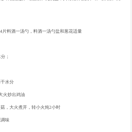
4片料酒一汤勺，料酒一汤勺盐和葱花适量
水分；
沥干水分
大火炒出鸡油
菇，大火煮开，转小火炖2小时
花调味