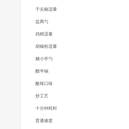
干尖椒适量
盐两勺
鸡精适量
胡椒粉适量
糖小半勺
醋半锅
酸辣口味
炒工艺
十分钟耗时
普通难度