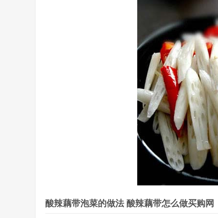
酸辣藕带泡菜的做法 酸辣藕带怎么做买购网