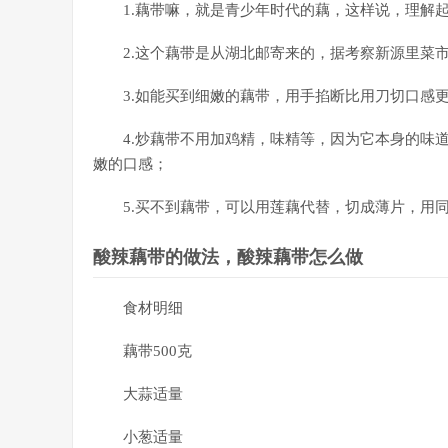
1.藕带嘛，就是青少年时代的藕，这样说，理解
2.这个藕带是从湖北邮寄来的，据考察新源里菜
3.如能买到细嫩的藕带，用手掐断比用刀切口感
4.炒藕带不用加鸡精，味精等，因为它本身的味
嫩的口感；
5.买不到藕带，可以用莲藕代替，切成薄片，用
酸辣藕带的做法，酸辣藕带怎么做
食材明细
藕带500克
大蒜适量
小葱适量