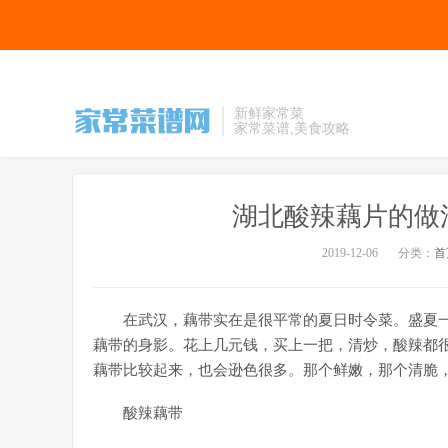
新鲜家常菜
家常菜谱,美食攻略
湖北酸辣藕片的做
2019-12-06
分类：
首
在武汉，藕带实在是很平常的夏日时令菜。盛夏
藕带的身影。花上几元钱，买上一把，清炒，酸辣都
藕带比较起来，也会逊色很多。那个鲜嫩，那个清脆
酸辣藕带