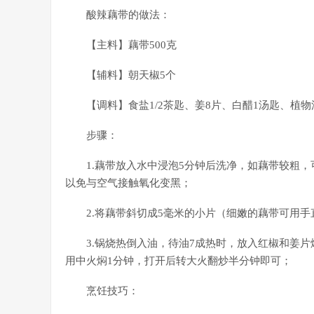
酸辣藕带的做法：
【主料】藕带500克
【辅料】朝天椒5个
【调料】食盐1/2茶匙、姜8片、白醋1汤匙、植
步骤：
1.藕带放入水中浸泡5分钟后洗净，如藕带较粗
以免与空气接触氧化变黑；
2.将藕带斜切成5毫米的小片（细嫩的藕带可用
3.锅烧热倒入油，待油7成热时，放入红椒和姜
用中火焖1分钟，打开后转大火翻炒半分钟即可；
烹饪技巧：