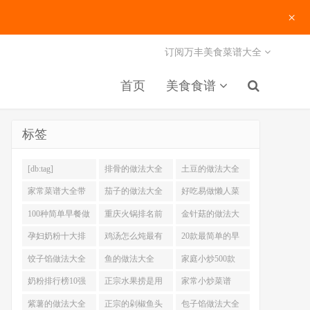
×
订阅万丰美食菜谱大全
首页
美食食谱
标签
[db:tag]
排骨的做法大全
土豆的做法大全
家常菜谱大全带
茄子的做法大全
好吃易做懒人菜
图片
200例
100种简单早餐做
重庆火锅排名前
金针菇的做法大
法大全
十强
全
孕妇奶粉十大排
鸡汤怎么炖最有
20款最简单的早
名
营养
餐做法
饺子馅做法大全
鱼的做法大全
家庭小炒500款
奶粉排行榜10强
正宗水果捞是用
家常小炒菜谱
什么奶
1000大全
紫薯的做法大全
正宗的剁椒鱼头
包子馅做法大全