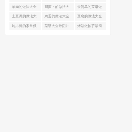
的做法
羊肉的做法大全
胡萝卜的做法大
最简单的菜谱做
全
法大全
土豆泥的做法大
鸡蛋的做法大全
豆腐的做法大全
全
炖排骨的家常做
菜谱大全带图片
烤箱做披萨最简
法
和做法
单做法