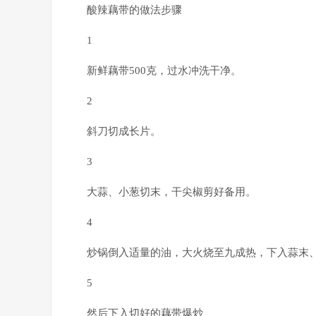
酸辣藕带的做法步骤
1
新鲜藕带500克，过水冲洗干净。
2
斜刀切成长片。
3
大蒜、小葱切末，干尖椒剪好备用。
4
炒锅倒入适量的油，大火烧至九成热，下入蒜末
5
然后下入切好的藕带爆炒