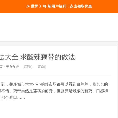
🎉 世界 》杯 新用户福利：点击领取优惠
法大全 求酸辣藕带的做法
页
>
美食食谱
阅读(
)
评论(
)
一到，整座城市大大小小的菜市场都可以看到白胖胖，修长长的
很不错。藕带虽然是莲藕的前身，但就算是最嫩的新藕，口感和
，那个爽口……