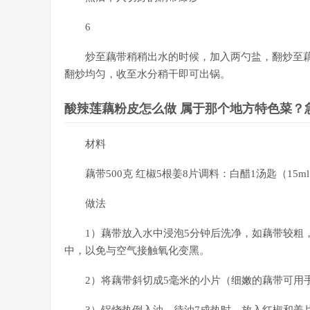
6
炒至藕带稍稍出水的时候，加入两勺盐，翻炒至
翻炒均匀，收至水分稍干即可出锅。
酸辣莲藕粉皮怎么做 属于那个地方特色菜？
材料
藕带500克 红椒5根姜8片调料：白醋1汤匙（15ml
做法
1）藕带放入水中浸泡5分钟后洗净，如藕带较粗
中，以免与空气接触氧化变黑。
2）将藕带斜切成5毫米的小片（细嫩的藕带可用