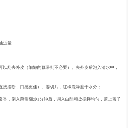
物油适量
，可以刮去外皮（细嫩的藕带则不必要）。去外皮后泡入清水中，
手直接掐断，口感更佳）。姜切片，红椒洗净擦干水分；
片爆香，倒入藕带翻炒1分钟后，调入白醋和盐搅拌均匀，盖上盖子