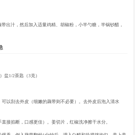
藕带出汁，然后加入适量鸡精、胡椒粉，小半勺糖，半锅钞醋，
急
）盐1/2茶匙（3克）
，可以刮去外皮（细嫩的藕带则不必要）。去外皮后泡入清水
手直接掐断，口感更佳）。姜切片，红椒洗净擦干水分。