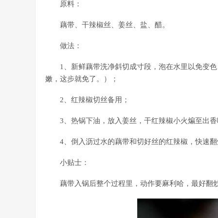
原料：
藕带、干辣椒丝、姜丝、盐、醋。
做法：
1、新鲜藕带洗净斜切成寸段，泡在水里以免变
嫩，这步就免了。）；
2、红辣椒切丝备用；
3、热锅下油，放入姜丝，干红辣椒小火煸至出香
4、倒入沥过水的藕带和切好丝的红辣椒，快速
小贴士：
藕带入锅后整个过程里，动作要麻利哈，最好翻