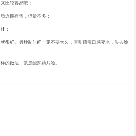
起来比较容易吧；
市场近期有售，但量不多；
更佳；
道就很鲜。另炒制时间一定不要太久，否则藕带口感变老，失去脆
同样的做法，就是酸辣藕片哈。