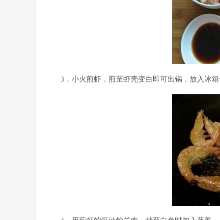
3，小火煎虾，煎至虾壳变白即可出锅，放入冰箱