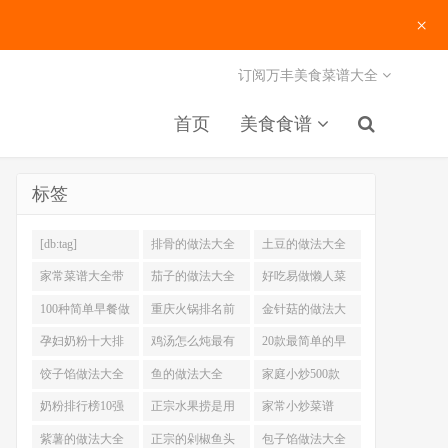
×
订阅万丰美食菜谱大全
首页
美食食谱
标签
[db:tag]
排骨的做法大全
土豆的做法大全
家常菜谱大全带
茄子的做法大全
好吃易做懒人菜
图片
200例
100种简单早餐做
重庆火锅排名前
金针菇的做法大
法大全
十强
全
孕妇奶粉十大排
鸡汤怎么炖最有
20款最简单的早
名
营养
餐做法
饺子馅做法大全
鱼的做法大全
家庭小炒500款
奶粉排行榜10强
正宗水果捞是用
家常小炒菜谱
什么奶
1000大全
紫薯的做法大全
正宗的剁椒鱼头
包子馅做法大全