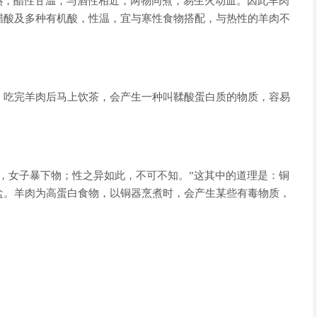
热，醋性甘温，与酒性相近，两物同煮，易生火动血。因此羊肉
醋酸及多种有机酸，性温，宜与寒性食物搭配，与热性的羊肉不
，吃完羊肉后马上饮茶，会产生一种叫鞣酸蛋白质的物质，容易
，女子暴下物；性之异如此，不可不知。”这其中的道理是：铜
盐。羊肉为高蛋白食物，以铜器烹煮时，会产生某些有毒物质，
。