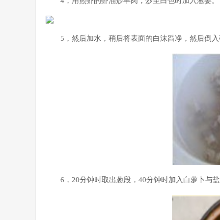
4，用煎虾的虾油炒羊肉，炒至白色时加入葱姜。
5，然后加水，稍后将表面的白沫舀净，然后倒入
6，20分钟时取出葱段，40分钟时加入白萝卜与