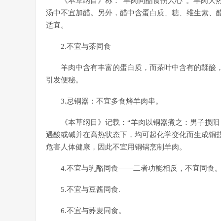
《本草纲目》称：“羊肉同醋食伤人心”。羊肉大
汤中不宜加醋。另外，醋中含蛋白质、糖、维生素、
适宜。
2.不宜与茶同食
羊肉中含有丰富的蛋白质，而茶叶中含有的鞣酸
引发便秘。
3.忌铜器：不宜多食烤羊肉串。
《本草纲目》记载：“羊肉以铜器煮之：男子损阳
遇酸或碱并在高热状态下，均可起化学变化而生成铜
危害人体健康，因此不宜用铜锅烹制羊肉。
4.不宜与乳酪同食——二者功能相反，不宜同食
5.不宜与豆酱同食.
6.不宜与荞麦同食。