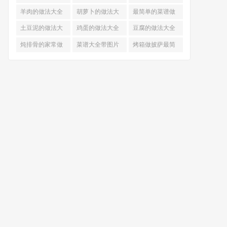
的做法
羊肉的做法大全
胡萝卜的做法大
最简单的菜谱做
全
法大全
土豆泥的做法大
鸡蛋的做法大全
豆腐的做法大全
全
炖排骨的家常做
菜谱大全带图片
烤箱做披萨最简
法
和做法
单做法