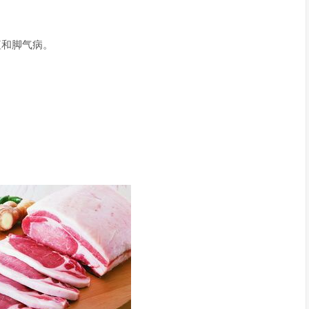
疸和脚气病。