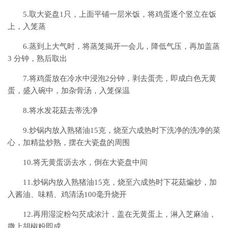
5.取大瓷盘1只，上面平铺一层米饭，将鸡蛋逐个竖立在饭
上，入笼蒸
6.蒸到上大气时，将蒸笼揭开一会儿，降低气压，再加盖蒸
3 分钟，熟后取出
7.将鸡蛋放在冷水中浸泡2分钟，剥去蛋壳，即成白色无黄
蛋，盛入碗中，加杂骨汤，入笼保温
8.将水发花菇去蒂洗净
9.炒锅内放入熟猪油15克，烧至六成热时下洗净的洗净的菜
心，加精盐炒熟，摆在大瓷盘的周围
10.将无黄蛋沥去水，倒在大瓷盘中间
11.炒锅内放入熟猪油15克，烧至六成热时下花菇煸炒，加
入酱油、味精、鸡清汤100毫升烧开
12.再用湿淀粉勾芡成浓汁，盖在无黄蛋上，淋入芝麻油，
撒上胡椒粉即成