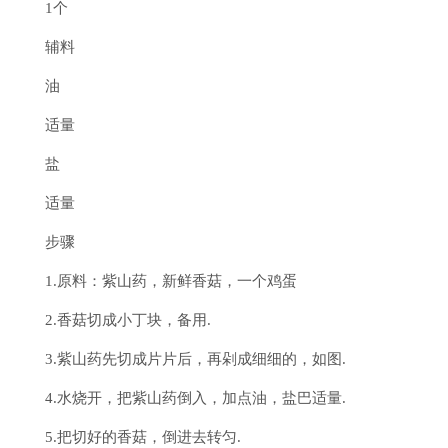
1个
辅料
油
适量
盐
适量
步骤
1.原料：紫山药，新鲜香菇，一个鸡蛋
2.香菇切成小丁块，备用.
3.紫山药先切成片片后，再剁成细细的，如图.
4.水烧开，把紫山药倒入，加点油，盐巴适量.
5.把切好的香菇，倒进去转匀.