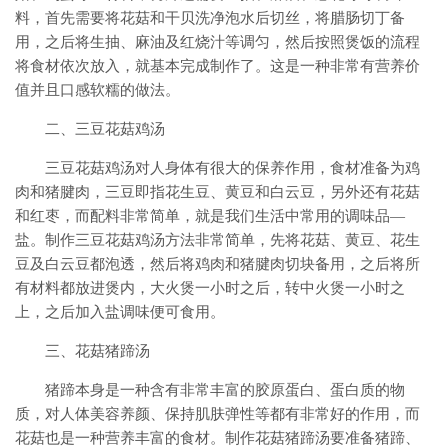
料，首先需要将花菇和干贝洗净泡水后切丝，将腊肠切丁备
用，之后将生抽、麻油及红烧汁等调匀，然后按照煲饭的流程
将食材依次放入，就基本完成制作了。这是一种非常有营养价
值并且口感软糯的做法。
二、三豆花菇鸡汤
三豆花菇鸡汤对人身体有很大的保养作用，食材准备为鸡
肉和猪腱肉，三豆即指花生豆、黄豆和白云豆，另外还有花菇
和红枣，而配料非常简单，就是我们生活中常用的调味品—
盐。制作三豆花菇鸡汤方法非常简单，先将花菇、黄豆、花生
豆及白云豆都泡透，然后将鸡肉和猪腱肉切块备用，之后将所
有材料都放进煲内，大火煲一小时之后，转中火煲一小时之
上，之后加入盐调味便可食用。
三、花菇猪蹄汤
猪蹄本身是一种含有非常丰富的胶原蛋白、蛋白质的物
质，对人体美容养颜、保持肌肤弹性等都有非常好的作用，而
花菇也是一种营养丰富的食材。制作花菇猪蹄汤要准备猪蹄、