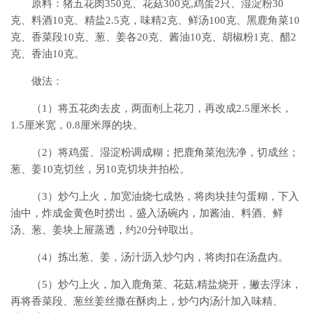
原料：猪五花肉350克、花菇300克,鸡蛋2只、湿淀粉30
克、料酒10克、精盐2.5克，味精2克、鲜汤100克、黑鹿角菜10
克、香菜段10克、葱、姜各20克、酱油10克、胡椒粉1克、醋2
克、香油10克。
做法：
（1）将五花肉去皮，两面剞上花刀，再改成2.5厘米长，
1.5厘米宽，0.8厘米厚的块。
（2）将鸡蛋、湿淀粉调成糊；把鹿角菜泡洗净，切成丝；
葱、姜10克切丝，另10克切块并拍松。
（3）炒勺上火，加宽油烧七成热，将肉块挂匀蛋糊，下入
油中，炸成金黄色时捞出，盛入汤碗内，加酱油、料酒、鲜
汤、葱、姜块上屉蒸透，约20分钟取出。
（4）拣出葱、姜，汤汁沥入炒勺内，将肉扣在汤盘内。
（5）炒勺上火，加入鹿角菜、花菇,精盐烧开，撇去浮沫，
再将香菜段、葱丝姜丝撒在酥肉上，炒勺内汤汁加入味精、