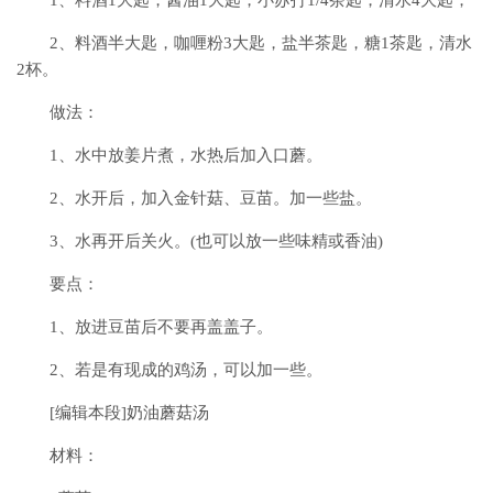
1、料酒1大匙，酱油1大匙，小苏打1/4茶匙，清水4大匙；
2、料酒半大匙，咖喱粉3大匙，盐半茶匙，糖1茶匙，清水
2杯。
做法：
1、水中放姜片煮，水热后加入口蘑。
2、水开后，加入金针菇、豆苗。加一些盐。
3、水再开后关火。(也可以放一些味精或香油)
要点：
1、放进豆苗后不要再盖盖子。
2、若是有现成的鸡汤，可以加一些。
[编辑本段]奶油蘑菇汤
材料：