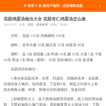
×
🎉 世界 》杯 新用户福利：点击领取优惠
花菇鸡蛋汤做法大全 花菇杏仁鸡蛋汤怎么做
2019-12-05
分类：
首页
>
美食食谱
阅读(
)
评论(
)
主料： 花菇 150克 鸡胸脯肉 150克
辅料： 金华火腿 10克 豌豆苗 25克 鸡蛋清 38克
调料： 盐 3克 甜面酱 2克 料酒 10克 醋 10克 大葱 5克 子姜
10克 香油 5克 猪油（炼制） 50克 淀粉(豌豆) 10克 各适量
花菇鸡丝的做法：
1.将水发花菇洗净，去蒂，切成丝。鸡脯肉洗净，去筋膜，
切成丝放入碗内，加鸡蛋清，干淀粉5克、精盐少许抓匀上浆。
然后将熟火腿、鲜姜、鲜葱分别切成细丝，装盘待用。
2.炒锅置旺火上，放入熟猪油烧至四成热，投入鸡丝滑油成
熟，立即起锅倒入漏勺沥油，原炒锅复置火上放油少许，下熟