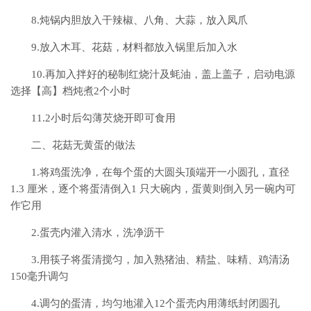
8.炖锅内胆放入干辣椒、八角、大蒜，放入凤爪
9.放入木耳、花菇，材料都放入锅里后加入水
10.再加入拌好的秘制红烧汁及蚝油，盖上盖子，启动电源
选择【高】档炖煮2个小时
11.2小时后勾薄芡烧开即可食用
二、花菇无黄蛋的做法
1.将鸡蛋洗净，在每个蛋的大圆头顶端开一小圆孔，直径
1.3 厘米，逐个将蛋清倒入1 只大碗内，蛋黄则倒入另一碗内可
作它用
2.蛋壳内灌入清水，洗净沥干
3.用筷子将蛋清搅匀，加入熟猪油、精盐、味精、鸡清汤
150毫升调匀
4.调匀的蛋清，均匀地灌入12个蛋壳内用薄纸封闭圆孔