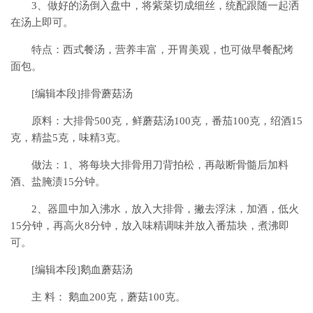
3、做好的汤倒入盘中，将紫菜切成细丝，统配跟随一起洒
在汤上即可。
特点：西式餐汤，营养丰富，开胃美观，也可做早餐配烤
面包。
[编辑本段]排骨蘑菇汤
原料：大排骨500克，鲜蘑菇汤100克，番茄100克，绍酒15
克，精盐5克，味精3克。
做法：1、将每块大排骨用刀背拍松，再敲断骨髓后加料
酒、盐腌渍15分钟。
2、器皿中加入沸水，放入大排骨，撇去浮沫，加酒，低火
15分钟，再高火8分钟，放入味精调味并放入番茄块，煮沸即
可。
[编辑本段]鹅血蘑菇汤
主 料： 鹅血200克，蘑菇100克。