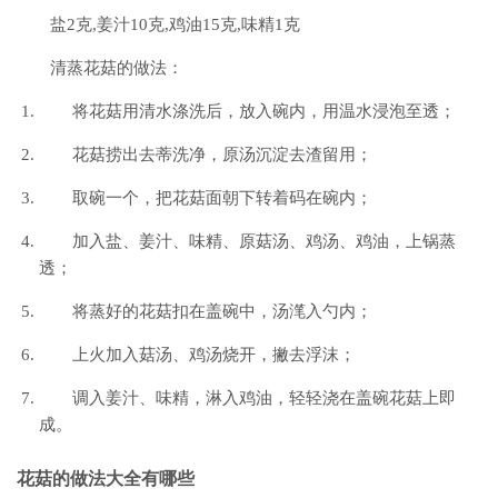
盐2克,姜汁10克,鸡油15克,味精1克
清蒸花菇的做法：
将花菇用清水涤洗后，放入碗内，用温水浸泡至透；
花菇捞出去蒂洗净，原汤沉淀去渣留用；
取碗一个，把花菇面朝下转着码在碗内；
加入盐、姜汁、味精、原菇汤、鸡汤、鸡油，上锅蒸
透；
将蒸好的花菇扣在盖碗中，汤滗入勺内；
上火加入菇汤、鸡汤烧开，撇去浮沫；
调入姜汁、味精，淋入鸡油，轻轻浇在盖碗花菇上即
成。
花菇的做法大全有哪些