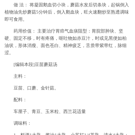
做 法： 将凝固鹅血切小块，蘑菇水发后切条块，起锅倒入
植物油先炒蘑菇5分钟后，倒入鹅血块，旺火速翻炒至熟透调味
即可食用。
药用价值： 主要治疗胃癌气血痰阻型：胃脘部肿块、坚
硬、固定不移，时有疼痛，呕吐物如赤豆汁，时或见黑便如柏
油状，形体消瘦、面色苍白、精神疲乏，舌质带紫带红，脉细
涩。
[编辑本段]豆苗蘑菇汤
主料：
豆苗、口蘑、金针菇。
配料：
车厘子、青豆、玉米粒、西兰花适量
调味料：