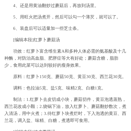
4、还是用黄油翻炒过蘑菇后，再放到汤里。
5、用旺火把汤煮开，然后可以勾一个薄芡，就可以了。
6、装盘后可以适量加一些芝士条。
[编辑本段]红萝卜蘑菇汤
功效：红萝卜富含维生素A和多种人体必需的氨基酸及十几
种酶，对防治高血脂、肥胖症等大有好处；蘑菇含糖，脂肪
少，食用此菜可以达到较好的瘦身效果。
原料：红萝卜150克、蘑菇50克、黄豆30克、西兰花30克。
调料：色拉油5克、盐5克、味精2克、白糖1克。
制法：1.红萝卜去皮切成小块，蘑菇切件，黄豆泡透蒸熟，
西兰花改成小颗；2.烧锅下油，放入红萝卜、蘑菇翻炒数次，煮
入清汤，用中火煮；3.待红萝卜块煮烂时，下入泡透的黄豆、西
兰花，调入盐、味精、白糖，煮透即可食用。