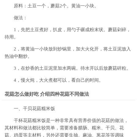
原料：土豆一个，蘑菇2个。黄油一小块。
做法：
1，先把土豆煮好，扒皮，用勺子碾成粉末状。蘑菇剁碎，
待用。
2，将黄油一小块放到炒锅里，加大火化开，将土豆泥放入
热油中翻炒。
3，在炒香的土豆泥里加水两碗。待水开以后放蘑菇碎粒。
4，慢火炖，大火煮都可以，看自己的时间。
花菇怎么做好吃 介绍四种花菇不同做法
一、干贝花菇糯米饭
干杯花菇糯米饭是一种非常具有营养价值的花菇的做法，
其材料和做法都比较简单，需要准备腊肠、糯米、干贝、花
菇、鸡蛋等主材料，另外还需要生抽、麻油、葱花等等调味