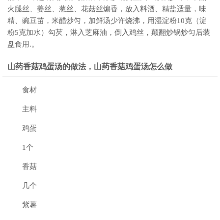
火腿丝、姜丝、葱丝、花菇丝煸香，放入料酒、精盐适量，味
精、豌豆苗，米醋炒匀，加鲜汤少许烧沸，用湿淀粉10克（淀
粉5克加水）勾芡，淋入芝麻油，倒入鸡丝，颠翻炒锅炒匀后装
盘食用.。
山药香菇鸡蛋汤的做法，山药香菇鸡蛋汤怎么做
食材
主料
鸡蛋
1个
香菇
几个
紫薯