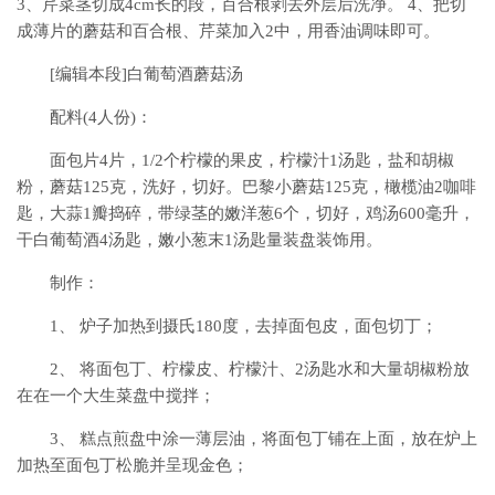
3、芹菜茎切成4cm长的段，百合根剥去外层后洗净。 4、把切
成薄片的蘑菇和百合根、芹菜加入2中，用香油调味即可。
[编辑本段]白葡萄酒蘑菇汤
配料(4人份)：
面包片4片，1/2个柠檬的果皮，柠檬汁1汤匙，盐和胡椒
粉，蘑菇125克，洗好，切好。巴黎小蘑菇125克，橄榄油2咖啡
匙，大蒜1瓣捣碎，带绿茎的嫩洋葱6个，切好，鸡汤600毫升，
干白葡萄酒4汤匙，嫩小葱末1汤匙量装盘装饰用。
制作：
1、 炉子加热到摄氏180度，去掉面包皮，面包切丁；
2、 将面包丁、柠檬皮、柠檬汁、2汤匙水和大量胡椒粉放
在在一个大生菜盘中搅拌；
3、 糕点煎盘中涂一薄层油，将面包丁铺在上面，放在炉上
加热至面包丁松脆并呈现金色；