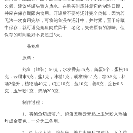
久煮。建议将罐头置入热水。在购买时应注意它的制造日期，
并应在保存期限内食用。开罐后不要将汤汁完全倒掉，因为若
无法一次食用完毕，可将鲍鱼浸在汤汁中，并封紧，置于冷藏
中保存，就可避免鲍鱼肉质风干、老化，失去原有的滋味。但
保存的时间最好不要超过5天。
一品鲍鱼
原料：
鲍鱼（罐装）50克，水发香菇25克，鸽蛋5个，蛋松16
克，云腿末5克，盐1克，味精1克，胡椒粉0.1克，糖0.5克，料
酒2毫升，植物油40克，鸡油10克，葱10克，姜6克，淀粉0.5
克，玉米粉1克，鸡汤200克。
制作过程：
1、将鲍鱼切成薄片。鸽蛋煮熟云壳粘上玉米粉入热油
炸成金黄色，一分为二备用。
2、锅上火入油，煸葱段、姜片出味后加鸡汤，下入香