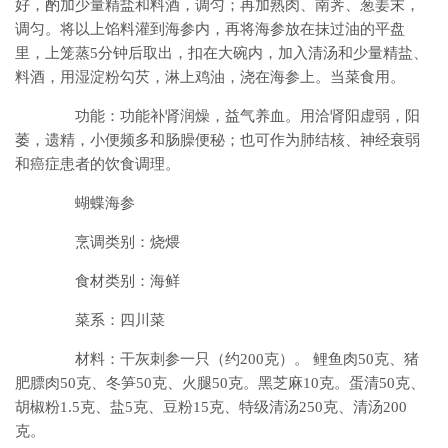
好，酌加少量精盐和料酒，调匀；再加熟肉、南荠、葱姜末，
调匀。将以上馅料灌到海参内，再将海参放在抹过油的平盘
里，上笼蒸5分钟后取出，扣在大碗内，加入清汤和少量精盐、
料酒，用湿淀粉勾芡，淋上鸡油，浇在海参上。当菜食用。
功能：功能补肾润燥，益气养血。用洽肾阳虚弱，阳
萎，遗精，小便频多和肠臊便秘；也可作为肺结核、神经衰弱
和癌症患者的饮食调理。
蝴蝶海参
烹调类别：烧煨
食材类别：海鲜
菜系：四川菜
材料：干灰刺参一只（约200克）。 鲤鱼肉50克、猪
肥膘肉50克、冬笋50克、火腿50克。黑芝麻10克。蛋清50克、
胡椒粉1.5克、盐5克、豆粉15克、特级清汤250克、清汤200
克。