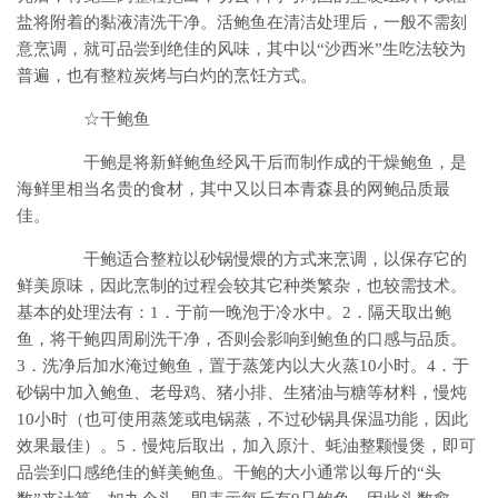
盐将附着的黏液清洗干净。活鲍鱼在清洁处理后，一般不需刻
意烹调，就可品尝到绝佳的风味，其中以“沙西米”生吃法较为
普遍，也有整粒炭烤与白灼的烹饪方式。
☆干鲍鱼
干鲍是将新鲜鲍鱼经风干后而制作成的干燥鲍鱼，是
海鲜里相当名贵的食材，其中又以日本青森县的网鲍品质最
佳。
干鲍适合整粒以砂锅慢煨的方式来烹调，以保存它的
鲜美原味，因此烹制的过程会较其它种类繁杂，也较需技术。
基本的处理法有：1．于前一晚泡于冷水中。2．隔天取出鲍
鱼，将干鲍四周刷洗干净，否则会影响到鲍鱼的口感与品质。
3．洗净后加水淹过鲍鱼，置于蒸笼内以大火蒸10小时。4．于
砂锅中加入鲍鱼、老母鸡、猪小排、生猪油与糖等材料，慢炖
10小时（也可使用蒸笼或电锅蒸，不过砂锅具保温功能，因此
效果最佳）。5．慢炖后取出，加入原汁、蚝油整颗慢煲，即可
品尝到口感绝佳的鲜美鲍鱼。干鲍的大小通常以每斤的“头