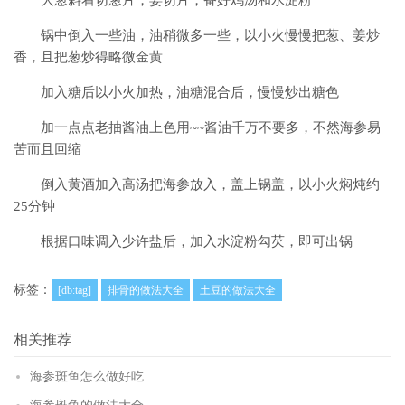
大葱斜着切葱片，姜切片，备好鸡汤和水淀粉
锅中倒入一些油，油稍微多一些，以小火慢慢把葱、姜炒
香，且把葱炒得略微金黄
加入糖后以小火加热，油糖混合后，慢慢炒出糖色
加一点点老抽酱油上色用~~酱油千万不要多，不然海参易
苦而且回缩
倒入黄酒加入高汤把海参放入，盖上锅盖，以小火焖炖约
25分钟
根据口味调入少许盐后，加入水淀粉勾芡，即可出锅
标签：
[db:tag]
排骨的做法大全
土豆的做法大全
相关推荐
海参斑鱼怎么做好吃