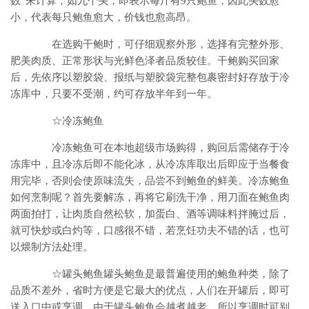
数”来计算，如九个头，即表示每斤有9只鲍鱼，因此头数愈
小，代表每只鲍鱼愈大，价钱也愈高昂。
在选购干鲍时，可仔细观察外形，选择有完整外形、
肥美肉质、正常形状与光鲜色泽者品质较佳。干鲍购买回家
后，先依序以塑胶袋、报纸与塑胶袋完整包裹密封好存放于冷
冻库中，只要不受潮，约可存放半年到一年。
☆冷冻鲍鱼
冷冻鲍鱼可在本地超级市场购得，购回后需储存于冷
冻库中，且冷冻后即不能化冰，从冷冻库取出后即应于当餐食
用完毕，否则会使原味流失，品尝不到鲍鱼的鲜美。冷冻鲍鱼
如何烹制呢？首先要解冻，再将它刷洗干净，用刀面在鲍鱼肉
两面拍打，让肉质自然松软，加蛋白、酒等调味料拌腌过后，
就可快炒或白灼等，口感很不错，若烹饪功夫不错的话，也可
以煨制方法处理。
☆罐头鲍鱼罐头鲍鱼是最普遍使用的鲍鱼种类，除了
品质不差外，省时方便是它最大的优点，人们在开罐后，即可
送入口中或烹调。由于罐头鲍鱼会越煮越老，所以烹调时可别