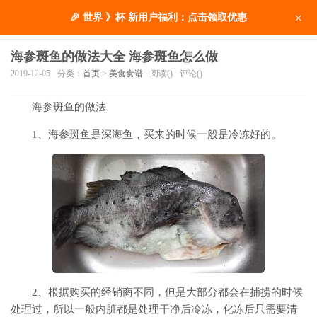
×
🎉 世界 》杯 新用户福利：点击领取优惠
海参斑鱼的做法大全 海参斑鱼怎么做
2019-12-05
分类：
首页
>
美食食谱
阅读(
)
评论(
)
海参斑鱼的做法
1、海参斑鱼是深海鱼，买来的时候一般是冷冻好的。
2、根据购买的经销商不同，但是大部分都会在捕捞的时候
处理过，所以一般内脏都是处理干净后冷冻，化冻后只需要清