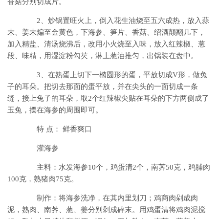
香菇分别切成片。
2、炒锅置旺火上，倒入花生油烧至五六成热，放入蒜
末、姜末煸至金黄色，下海参、笋片、香菇、绍酒颠翻几下，
加入精盐、清汤烧沸后，改用小火烧至入味，放入红辣椒、葱
段、味精，用湿淀粉勾芡，淋上葱油推匀，出锅装在盘中。
3、在熟蛋上切下一椭圆形的蛋，平放切成V形，做兔
子的耳朵。把切去那面的蛋平放，并在尖头的一面切成一条
缝，接上兔子的耳朵，取2个红辣椒尖贴在耳朵的下方两侧成了
玉兔，摆在海参的周围即可。
特 点： 鲜香爽口
灌海参
主料：水发海参10个，鸡蛋清2个，南荠50克，鸡脯肉
100克，熟猪肉75克。
制作：将海参洗净，在其内里划刀；鸡商肉剁成肉
泥，熟肉、南荠、葱、姜分别剁成碎末。用鸡蛋清将鸡肉泥搅