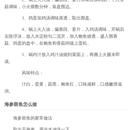
菇调味，小火煨数分钟，装盘围边。
3、鸽蛋加鸡汤调味蒸透，取出围盘。
4、锅上火入油，煸葱段、姜片，入鸡汤调味，开锅后
去除浮沫，放入水淀粉勾二流芡，加入鲍鱼烧透，盛入围香
菇、鸽蛋的盘中，在鲍鱼和香菇间镶上蛋松。
5、锅内汁放入鸡汁油烧到菜面上，再撒上火腿末即
成。
风味特点：
汁白，蛋黄，菇黑，鲍鱼红，口味咸鲜，口感嫩滑滋
润。
海参斑鱼怎么做
海参斑鱼的家常做法
取出干海参，用冷水冲洗一下