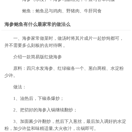
鲍鱼：鲍鱼忌与鸡肉、野猪肉、牛肝同食
海参鲍鱼有什么最家常的做法么
一、海参家常做菜时，做汤时将其片成片一起炒炖都可，
并不需要多么刻板的去对待啊 。
介绍一款简易版红烧海参
原料：四只水发海参、红绿椒各一个、葱白两根、水淀粉
少许。
做法：
1、油热后，下椒条爆炒；
2、把切好的海参入锅继续翻炒；
3、加面酱少许翻炒，然后下入葱丝，最后加入调好的水淀
粉，加少许盐和味精适量,大火收汁，出锅即可。