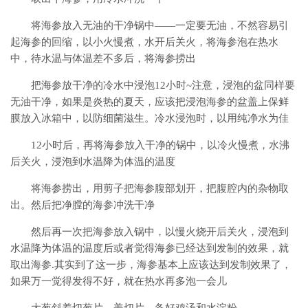
将海参放入无油的干净锅中——一定要无油，不然容易引
起海参的回缩，以小火慢煮，水开后关火，将海参泡在热水
中，待水温与体温差不多后，将海参捞出
把海参放干净的冷水中浸泡12小时~注意，浸泡的盆同样要
无油干净，如果是炎热的夏天，应该把浸泡海参的盆盖上保鲜
膜放入冰箱中，以防细菌滋生。冷水浸泡时，以用纯净水为佳
12小时后，再将海参放入干净的锅中，以冷火慢煮，水沸
后关火，浸泡到水温降为体温的温度
将海参捞出，用剪子把海参腹部划开，把腹腔内的杂物取
出。然后把净膛的海参冲洗干净
然后再一次把海参放入锅中，以慢火烧开后关火，浸泡到
水温降为体温的温度后或者觉得海参已经达到发制的效果，就
取出海参.其实到了这一步，海参基本上应该达到发制效果了，
如果万一觉得发得不好，就在热水再多泡一会儿