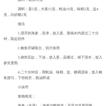
调料：姜5克，大葱15克，蚝油10克，味精2克，盐4
克，白砂糖2克
做法
1.浸开的海参，洗净，放入姜、葱锅水内滚过二十分
钟，取起切件
2.鲍鱼开罐取出，切片候用
3.烧热瓦缸，下油，放入姜，蒜爆过，倾下清水，放入
参先煲熟
4.二十分钟后，用蚝油、味精、盐、糖调适味，放入鲍
鱼搅匀，下些粉芡，熟油即成
小诀窍
食物相克：
海参（水浸）：海参与醋相克；不宜与甘草同服