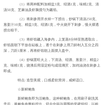
（1）将两种配料加精盐3克、绍酒1克，味精2克、清
汤50克、芝麻油及虾脑搅匀为瓤馅。
（2）将刺参用开水焯一下捞出，炒锅下清汤250克、
葱姜汁10克、精盐3克、绍酒1克，中火烧开下刺参，慢火煨透
捞出晾干。
（3）将虾馅瓤入海参内，上笼蒸8分钟至熟透取出，
虾馅面朝下平放在砧板上，逐个在刺参上用刀斜剞入五分之四
深，刀距1厘米，再将虾馅朝上面摆入盘中。
（4）炒锅置旺火上，下清汤、绍酒、葱姜汁、精盐2
克、味精1克，烧沸后用湿淀粉勾成琉璃芡，加鸡油浇在刺参上
即成。
特点: 造型美观，口感柔软滑润，咸鲜适口。
☆新鲜鲍鱼
新鲜鲍鱼即为活鲍鱼。这种鲜鲍鱼，在用刷子刷洗其
壳后，将鲍鱼肉整粒挖出，切去中间与周围的坚硬组织，以粗