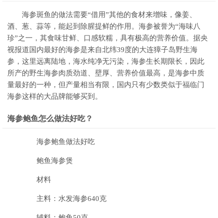
海参斑鱼的做法需要“借用”其他的食材来增味，像姜、
酒、葱、蒜等，能起到除腥提鲜的作用。海参被誉为“海味八
珍”之一，其食味甘鲜、口感软糯，具有极高的营养价值。据央
视报道国内最好的海参是来自北纬39度的大连獐子岛野生海
参，这里远离陆地，海水纯净无污染，海参生长期限长，因此
所产的野生海参肉质劲道、壁厚、营养价值最高，是海参中质
量最好的一种，但产量相当有限，国内只有少数类似于福临门
海参这样的大品牌能够买到。
海参鲍鱼怎么做法好吃？
海参鲍鱼做法好吃
鲍鱼海参煲
材料
主料：水发海参640克
辅料：鲍鱼50克