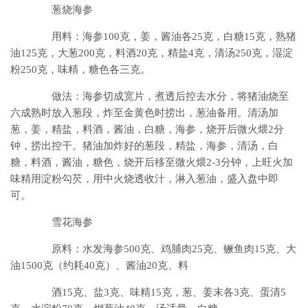
葱烧海参
用料：海参100克，姜，酱油各25克，白糖15克，熟猪
油125克，大葱200克，料酒20克，精盐4克，清汤250克，湿淀
粉250克，味精，糖色各三克。
做法：海参切成宽片，煮透后控去水分，将猪油烧至
六成熟时放入葱段，炸至金黄色时捞出，葱油备用。清汤加
葱，姜，精盐，料酒，酱油，白糖，海参，烧开后微火煨2分
钟，捞出控干。猪油加炸好的葱段，精盐，海参，清汤，白
糖，料酒，酱油，糖色，烧开后移至微火煨2-3分钟，上旺火加
味精用淀粉勾芡，用中火烧透收汁，淋入葱油，盛入盘中即
可。
雪花海参
原料：水发海参500克、鸡脯肉25克、鳜鱼肉15克、大
油1500克（约耗40克）、酱油20克、料
酒15克、盐3克、味精15克，葱、姜末各3克、蛋清5