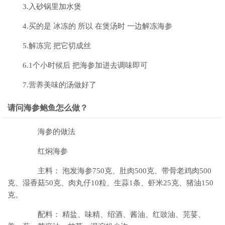
3.入砂锅里加水煲
4.买的是 冰冻的 所以 在煲汤时 一边解冻海参
5.解冻完 把它切成丝
6.1个小时候后 把海参加进去调味即可
7.营养美味的汤做好了
请问海参鲍鱼怎么做？
海参的做法
红焖海参
主料： 泡发海参750克、肚肉500克、带骨老鸡肉500
克、湿香菇50克、肉丸仔10粒、生蒜1条、虾米25克、猪油150
克。
配料： 精盐、味精、绍酒、酱油、红豉油、芫荽、