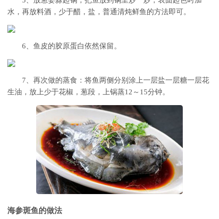
5、放葱姜蒜起锅，把鱼放到锅里炒一炒，表面起色时加
水，再放料酒，少于醋，盐，普通清炖鲜鱼的方法即可。
6、鱼皮的胶原蛋白依然保留。
7、再次做的蒸食：将鱼两侧分别涂上一层盐一层糖一层花
生油，放上少于花椒，葱段，上锅蒸12～15分钟。
海参斑鱼的做法