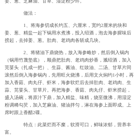
姜、葱、芝麻油、甘草、湿淀粉少许。
做法：
1、将海参切成长约五、六厘米，宽约2厘米的块和
姜、葱、精盐一起下锅用水煮沸，投入绍酒，泡去海参腥味后
捞起，去掉姜、葱。肚肉、老鸡肉各斩成几块。
2、将猪油下鼎烧热，放入海参略炒，然后倒入锅内
（锅用竹蔑垫底），顺鼎把肚肉、老鸡肉炒香，溅绍酒，加入
芫荽头（扎成一把）、生蒜、酱油、红豉油、二汤、甘草片同
滚然后倒入海参锅内，先用旺火烧沸，后用文火焖约1小时，再
加入香菇、肉丸仔、虾米，海参软烂后去掉肚肉、老鸡肉、生
蒜、芫荽头、甘草片。再把海参、香菇、肉丸仔、虾米捞起，
盛入汤碗，将原汁下鼎，加入精盐、味精，烧至微沸，用湿淀
粉调稀勾芡，加入芝麻油、猪油拌匀，淋在海参上面即成。上
席时跟上香醋2碟。
特点：此菜烂而不糜，软滑可口，鲜味浓郁，营养丰
富。