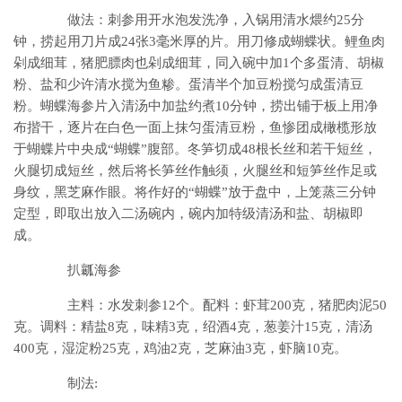
做法：刺参用开水泡发洗净，入锅用清水煨约25分
钟，捞起用刀片成24张3毫米厚的片。用刀修成蝴蝶状。鲤鱼肉
剁成细茸，猪肥膘肉也剁成细茸，同入碗中加1个多蛋清、胡椒
粉、盐和少许清水搅为鱼糁。蛋清半个加豆粉搅匀成蛋清豆
粉。蝴蝶海参片入清汤中加盐约煮10分钟，捞出铺于板上用净
布揩干，逐片在白色一面上抹匀蛋清豆粉，鱼惨团成橄榄形放
于蝴蝶片中央成“蝴蝶”腹部。冬笋切成48根长丝和若干短丝，
火腿切成短丝，然后将长笋丝作触须，火腿丝和短笋丝作足或
身纹，黑芝麻作眼。将作好的“蝴蝶”放于盘中，上笼蒸三分钟
定型，即取出放入二汤碗内，碗内加特级清汤和盐、胡椒即
成。
扒瓤海参
主料：水发刺参12个。配料：虾茸200克，猪肥肉泥50
克。调料：精盐8克，味精3克，绍酒4克，葱姜汁15克，清汤
400克，湿淀粉25克，鸡油2克，芝麻油3克，虾脑10克。
制法: