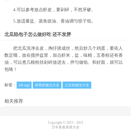
4.可以参考放点虾皮，要剁碎，不然牙碜。
5.放适量盐、蒸鱼豉油、香油调匀饺子馅。
北瓜陷包子怎么做好吃 还不发胖
把北瓜洗净去皮，掏仔搓成丝，然后炒几个鸡蛋，要依人
数定哦，放在搅拌盆里，加点虾米，盐，味精，五香粉还有香
油，可以煮几根粉丝剁碎放进去，拌匀做馅。和好面，就可以
包咯！
标签：
[db:tag]
排骨的做法大全
土豆的做法大全
相关推荐
Copyright © 2015 - 2021
万丰美食菜谱大全