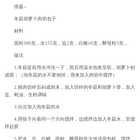
借鉴--
冬菇胡萝卜肉馅包子
材料
面粉300克，水155克，盐2克，白糖10克，酵母粉3克，
做法
1.冬菇提前用水冲洗一下，然后用温水泡发至软，胡萝卜刨
成蓉；（泡冬菇的水不要倒掉，用来加入肉馅中搅拌）
2.猪肉切碎后剁成肉末，加入切碎的冬菇和胡萝卜蓉，加入
盐、蚝油、生粉调味
3.分次加入泡冬菇的水
4.用筷子向着同一个方向搅拌，边搅拌边加入冬菇水，至搅
拌起胶
5.把水、盐、白糖、面粉、酵母粉依次放进面包机，搅拌