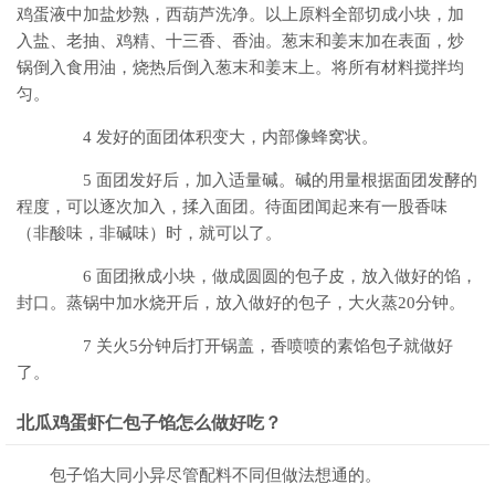
鸡蛋液中加盐炒熟，西葫芦洗净。以上原料全部切成小块，加
入盐、老抽、鸡精、十三香、香油。葱末和姜末加在表面，炒
锅倒入食用油，烧热后倒入葱末和姜末上。将所有材料搅拌均
匀。
4 发好的面团体积变大，内部像蜂窝状。
5 面团发好后，加入适量碱。碱的用量根据面团发酵的
程度，可以逐次加入，揉入面团。待面团闻起来有一股香味
（非酸味，非碱味）时，就可以了。
6 面团揪成小块，做成圆圆的包子皮，放入做好的馅，
封口。蒸锅中加水烧开后，放入做好的包子，大火蒸20分钟。
7 关火5分钟后打开锅盖，香喷喷的素馅包子就做好
了。
北瓜鸡蛋虾仁包子馅怎么做好吃？
包子馅大同小异尽管配料不同但做法想通的。