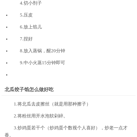
4.切小剂子
5.压皮
6.放上馅儿
7.捏好
8.放入蒸锅，醒20分钟
9.中小火蒸15分钟即可
北瓜饺子馅怎么做好吃
1.将北瓜去皮擦丝（就是用那种擦子）
2.将粉丝用开水泡软剁碎。
3.炒鸡蛋若干个（炒鸡蛋个数视个人喜好），炒老一点才
香。