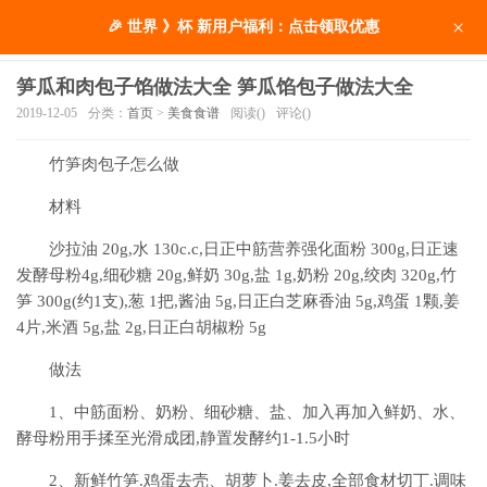
×
🎉 世界 》杯 新用户福利：点击领取优惠
笋瓜和肉包子馅做法大全 笋瓜馅包子做法大全
2019-12-05
分类：
首页
>
美食食谱
阅读(
)
评论(
)
竹笋肉包子怎么做
材料
沙拉油 20g,水 130c.c,日正中筋营养强化面粉 300g,日正速
发酵母粉4g,细砂糖 20g,鲜奶 30g,盐 1g,奶粉 20g,绞肉 320g,竹
笋 300g(约1支),葱 1把,酱油 5g,日正白芝麻香油 5g,鸡蛋 1颗,姜
4片,米酒 5g,盐 2g,日正白胡椒粉 5g
做法
1、中筋面粉、奶粉、细砂糖、盐、加入再加入鲜奶、水、
酵母粉用手揉至光滑成团,静置发酵约1-1.5小时
2、新鲜竹笋.鸡蛋去壳、胡萝卜.姜去皮,全部食材切丁.调味