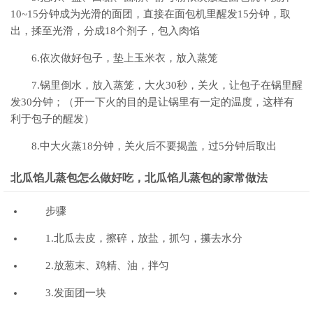
10~15分钟成为光滑的面团，直接在面包机里醒发15分钟，取
出，揉至光滑，分成18个剂子，包入肉馅
6.依次做好包子，垫上玉米衣，放入蒸笼
7.锅里倒水，放入蒸笼，大火30秒，关火，让包子在锅里醒
发30分钟；（开一下火的目的是让锅里有一定的温度，这样有
利于包子的醒发）
8.中大火蒸18分钟，关火后不要揭盖，过5分钟后取出
北瓜馅儿蒸包怎么做好吃，北瓜馅儿蒸包的家常做法
步骤
1.北瓜去皮，擦碎，放盐，抓匀，攥去水分
2.放葱末、鸡精、油，拌匀
3.发面团一块