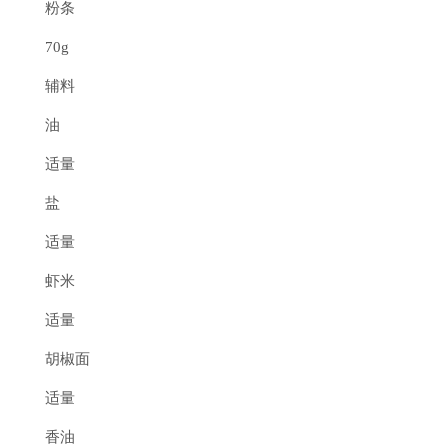
粉条
70g
辅料
油
适量
盐
适量
虾米
适量
胡椒面
适量
香油