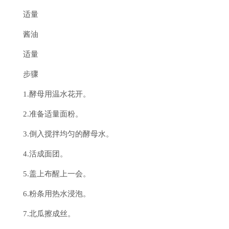
适量
酱油
适量
步骤
1.酵母用温水花开。
2.准备适量面粉。
3.倒入搅拌均匀的酵母水。
4.活成面团。
5.盖上布醒上一会。
6.粉条用热水浸泡。
7.北瓜擦成丝。