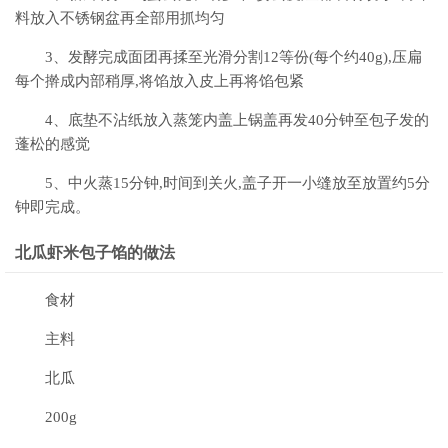
料放入不锈钢盆再全部用抓均匀
3、发酵完成面团再揉至光滑分割12等份(每个约40g),压扁
每个擀成内部稍厚,将馅放入皮上再将馅包紧
4、底垫不沾纸放入蒸笼内盖上锅盖再发40分钟至包子发的
蓬松的感觉
5、中火蒸15分钟,时间到关火,盖子开一小缝放至放置约5分
钟即完成。
北瓜虾米包子馅的做法
食材
主料
北瓜
200g