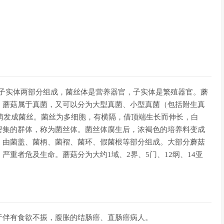
是由菌丝体和子实体两部分组成，菌丝体是营养器官，子实体是繁殖器官。蘑
。蘑菇属于真菌，又可以分为大型真菌、小型真菌（包括附生真
的孢子萌发成菌丝。菌丝为多细胞，有横隔，借顶端生长而伸长，白
密集的群体，称为菌丝体。菌丝体腐生后，浓褐色的培养料变成
。由菌盖、菌柄、菌褶、菌环、假菌根等部分组成。大部分蘑菇
重者危及生命。蘑菇分为大约1域、2界、5门、12纲、14亚
于伴有食欲不振，腹胀的结肠癌、直肠癌病人。