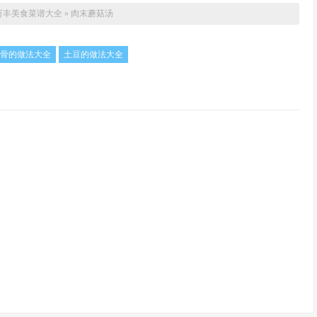
万丰美食菜谱大全
»
肉末蘑菇汤
骨的做法大全
土豆的做法大全