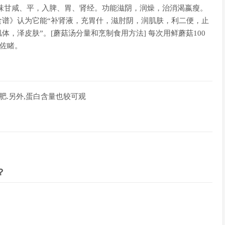
性味甘咸、平，入脾、胃、肾经。功能滋阴，润燥，治消渴嬴瘦。
食谱》认为它能“补肾液，充胃什，滋肘阴，润肌肤，利二便，止
，泽皮肤”。[蘑菇汤分量和烹制食用方法] 每次用鲜蘑菇100
，佐睹。
肥.另外,蛋白含量也较可观
？