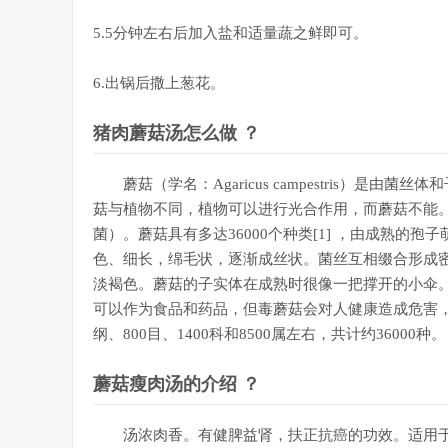
5.5分钟左右后加入盐和适量蔬之鲜即可。
6.出锅后撒上葱花。
猪肉蘑菇汤怎么做 ？
蘑菇（学名：Agaricus campestris）
菇与植物不同，植物可以进行光合作用，而蘑菇不能
菌）。蘑菇具有多达36000个种类[1] ，由成熟
色、细长，绵毛状，逐渐成丝状。菌丝互相缀合形成
淡褐色。蘑菇的子实体在成熟时很像一把撑开的小伞
可以作为食品和药品，但毒蘑菇会对人健康造成危害，严
纲、800目、1400科和8500属左右，共计约36000种。
蘑菇瘦肉汤的介绍 ？
汤浓肉香。有健脾益肾，扶正抗癌的功效。适用