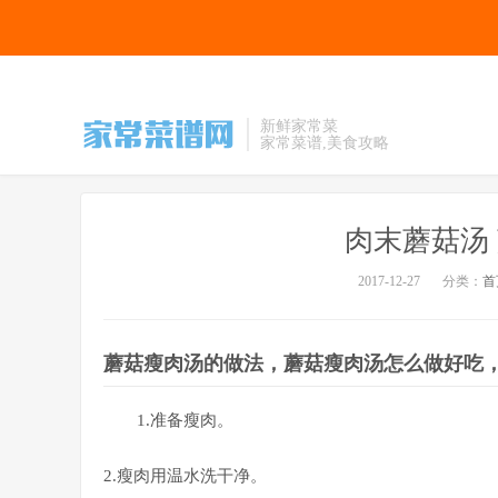
新鲜家常菜
家常菜谱,美食攻略
肉末蘑菇汤
2017-12-27
分类：
首
蘑菇瘦肉汤的做法，蘑菇瘦肉汤怎么做好吃，
1.准备瘦肉。
2.瘦肉用温水洗干净。