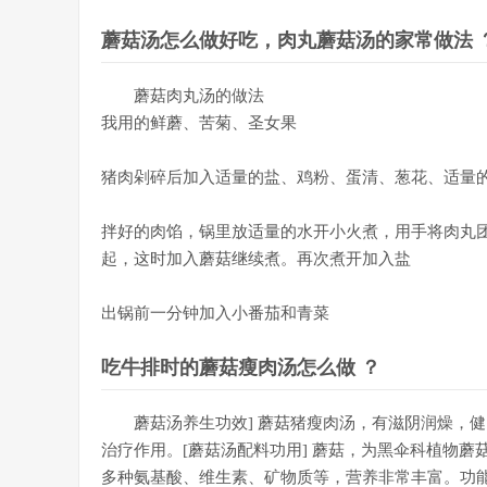
蘑菇汤怎么做好吃，肉丸蘑菇汤的家常做法 
蘑菇肉丸汤的做法
我用的鲜蘑、苦菊、圣女果
猪肉剁碎后加入适量的盐、鸡粉、蛋清、葱花、适量
拌好的肉馅，锅里放适量的水开小火煮，用手将肉丸
起，这时加入蘑菇继续煮。再次煮开加入盐
出锅前一分钟加入小番茄和青菜
吃牛排时的蘑菇瘦肉汤怎么做 ？
蘑菇汤养生功效] 蘑菇猪瘦肉汤，有滋阴润燥，
治疗作用。[蘑菇汤配料功用] 蘑菇，为黑伞科植物
多种氨基酸、维生素、矿物质等，营养非常丰富。功能