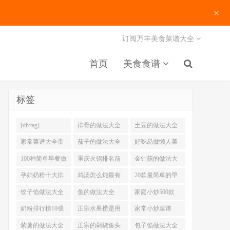
×
订阅万丰美食菜谱大全
首页
美食食谱
标签
[db:tag]
排骨的做法大全
土豆的做法大全
家常菜谱大全带
茄子的做法大全
好吃易做懒人菜
图片
200例
100种简单早餐做
重庆火锅排名前
金针菇的做法大
法大全
十强
全
孕妇奶粉十大排
鸡汤怎么炖最有
20款最简单的早
名
营养
餐做法
饺子馅做法大全
鱼的做法大全
家庭小炒500款
奶粉排行榜10强
正宗水果捞是用
家常小炒菜谱
什么奶
1000大全
紫薯的做法大全
正宗的剁椒鱼头
包子馅做法大全