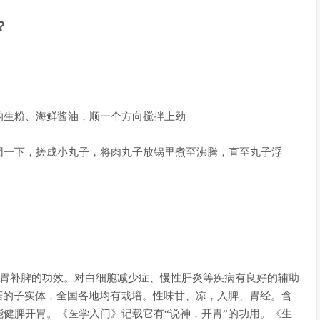
？
的生粉、海鲜酱油，顺一个方向搅拌上劲
团一下，搓成小丸子，将肉丸子放锅里煮至沸腾，直至丸子浮
健胃补脾的功效。对白细胞减少症、慢性肝炎等疾病有良好的辅助
蘑菇的子实体，全国各地均有栽培。性味甘、凉，入脾、胃经。含
健脾开胃。《医学入门》记载它有“说神，开胃”的功用。《生