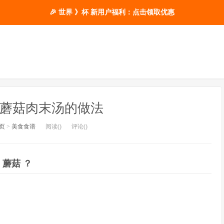
🎉 世界 》杯 新用户福利：点击领取优惠
 蘑菇肉末汤的做法
页
>
美食食谱
阅读(
)
评论(
)
蘑菇 ？