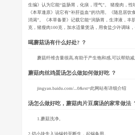
生编》认为它能“益肠胃，化痰，理气”。 猪瘦肉，
《本草逢原》说它有“补肝益血”的功用。《随息居饮
消渴”。《本草备要》记载它能“润肠胃，生津液，丰肌体
克，猪瘦肉100克，加水适量煲汤，用食盐少许调味
喝蘑菇汤有什么好处? ？
蘑菇纤维含量很高,有助于产生饱和感,可以帮助减
蘑菇肉丝鸡蛋汤怎么做如何做好吃 ？
jingyan.baidu.com/...0&rst=此网站有详细介绍
汤怎么做好吃，蘑菇肉片豆腐汤的家常做法 
1.蘑菇洗净。
2.切小块先入油锅炒至断生，起锅备用。