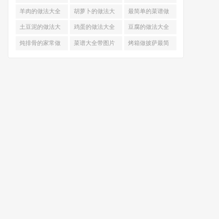
的做法
羊肉的做法大全
胡萝卜的做法大
最简单的菜谱做
全
法大全
土豆泥的做法大
鸡蛋的做法大全
豆腐的做法大全
全
炖排骨的家常做
菜谱大全带图片
烤箱做披萨最简
法
和做法
单做法