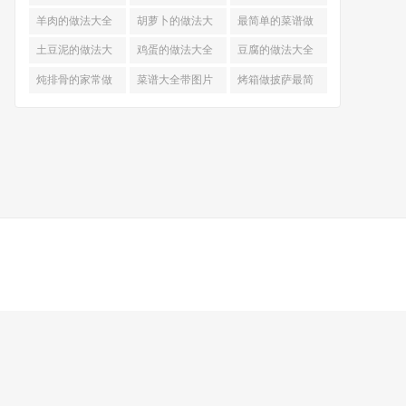
的做法
羊肉的做法大全
胡萝卜的做法大
最简单的菜谱做
全
法大全
土豆泥的做法大
鸡蛋的做法大全
豆腐的做法大全
全
炖排骨的家常做
菜谱大全带图片
烤箱做披萨最简
法
和做法
单做法