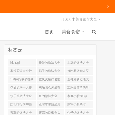
×
订阅万丰美食菜谱大全
首页
美食食谱
标签云
[db:tag]
排骨的做法大全
土豆的做法大全
家常菜谱大全带
茄子的做法大全
好吃易做懒人菜
图片
200例
100种简单早餐做
重庆火锅排名前
金针菇的做法大
法大全
十强
全
孕妇奶粉十大排
鸡汤怎么炖最有
20款最简单的早
名
营养
餐做法
饺子馅做法大全
鱼的做法大全
家庭小炒500款
奶粉排行榜10强
正宗水果捞是用
家常小炒菜谱
什么奶
1000大全
紫薯的做法大全
正宗的剁椒鱼头
包子馅做法大全