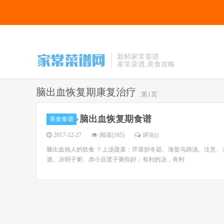
新鲜家常菜谱
家常菜谱,美食攻略
脑出血恢复期康复治疗
第1页
脑出血恢复期食谱
美食食谱
2017-12-27
阅读(165)
评论(
)
脑出血病人的饮食 ？上汤菠菜：芹菜炒冬菇、海蛰马蹄汤。注意
酒、决明子粥、赤小豆莲子粥你好；有利的汤，有利