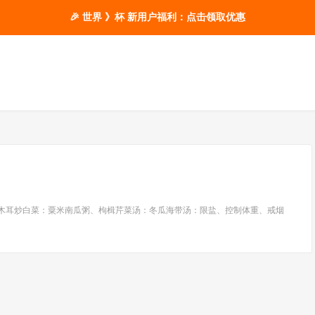
🎉 世界 》杯 新用户福利：点击领取优惠
、木耳炒白菜：粟米南瓜粥、枸楫芹菜汤：冬瓜海带汤：限盐、控制体重、戒烟