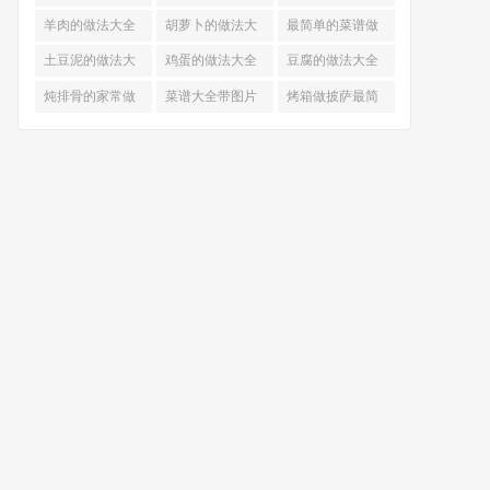
的做法
羊肉的做法大全
胡萝卜的做法大
最简单的菜谱做
全
法大全
土豆泥的做法大
鸡蛋的做法大全
豆腐的做法大全
全
炖排骨的家常做
菜谱大全带图片
烤箱做披萨最简
法
和做法
单做法