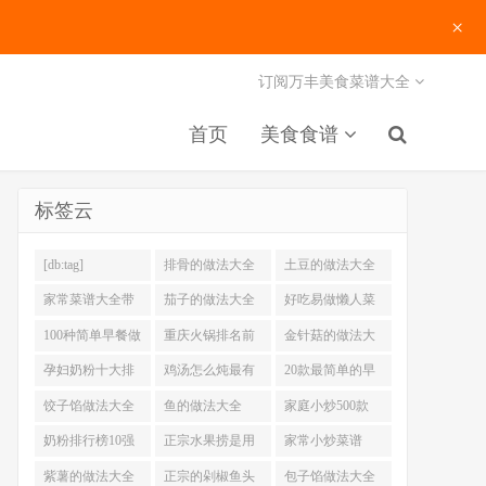
×
订阅万丰美食菜谱大全
首页
美食食谱
标签云
[db:tag]
排骨的做法大全
土豆的做法大全
家常菜谱大全带
茄子的做法大全
好吃易做懒人菜
图片
200例
100种简单早餐做
重庆火锅排名前
金针菇的做法大
法大全
十强
全
孕妇奶粉十大排
鸡汤怎么炖最有
20款最简单的早
名
营养
餐做法
饺子馅做法大全
鱼的做法大全
家庭小炒500款
奶粉排行榜10强
正宗水果捞是用
家常小炒菜谱
什么奶
1000大全
紫薯的做法大全
正宗的剁椒鱼头
包子馅做法大全