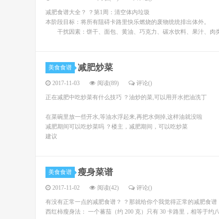
减肥食谱大全？ ？第1周：清空体内垃圾
本阶段目标：将所有阻碍卡路里快乐燃烧的废物统统排出体外。
干扰因素：饼干、面包、黄油、巧克力、碳水饮料、果汁、肉类
减肥炒菜
美食食谱
2017-11-03
阅读(89)
评论(
)
正在减肥中吃炒菜有什么技巧 ？油炒的菜,可以用开水把油洗丁
在菜碗里放一些开水,等油水浮起来,再把水倒掉,这样油就没啦
减肥期间可以吃炒菜吗 ？楼主，减肥期间，可以吃炒菜
建议
瘦身菜谱
美食食谱
2017-11-02
阅读(42)
评论(
)
有没有正常一点的减肥食谱？ ？那就给你个我觉得正常的减肥食谱
西红柿瘦身法： 一个蕃茄（约 200 克）只有 30 卡路里，相等