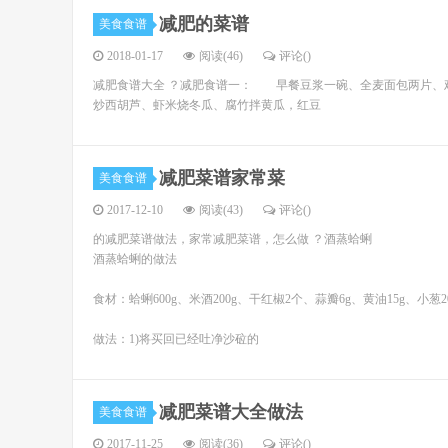
减肥的菜谱
美食食谱
2018-01-17
阅读(46)
评论(
)
减肥食谱大全 ？减肥食谱一： 早餐豆浆一碗、全麦面包两片
炒西胡芦、虾米烧冬瓜、腐竹拌黄瓜，红豆
减肥菜谱家常菜
美食食谱
2017-12-10
阅读(43)
评论(
)
的减肥菜谱做法，家常减肥菜谱，怎么做 ？酒蒸蛤蜊
酒蒸蛤蜊的做法
食材：蛤蜊600g、米酒200g、干红椒2个、蒜瓣6g、黄油15g、小葱
做法：1)将买回已经吐净沙砬的
减肥菜谱大全做法
美食食谱
2017-11-25
阅读(36)
评论(
)