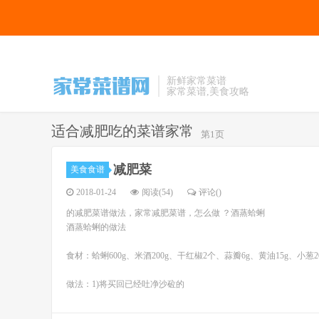
新鲜家常菜谱
家常菜谱,美食攻略
适合减肥吃的菜谱家常
第1页
减肥菜
美食食谱
2018-01-24
阅读(54)
评论(
)
的减肥菜谱做法，家常减肥菜谱，怎么做 ？酒蒸蛤蜊
酒蒸蛤蜊的做法
食材：蛤蜊600g、米酒200g、干红椒2个、蒜瓣6g、黄油15g、小葱
做法：1)将买回已经吐净沙砬的