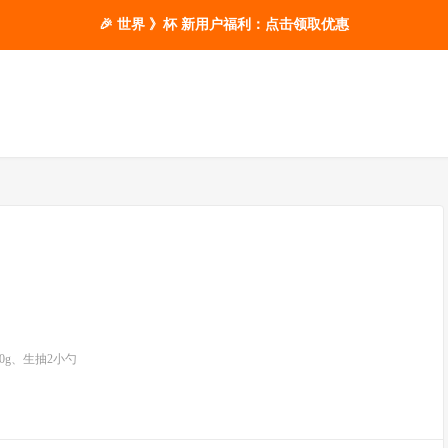
🎉 世界 》杯 新用户福利：点击领取优惠
20g、生抽2小勺