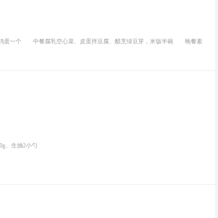
、鸡蛋一个 中餐腐乳空心菜、皮蛋拌豆腐、醋烹绿豆芽，米饭半碗 晚餐素
20g、生抽2小勺